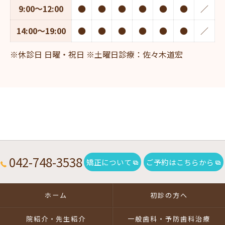
9:00～12:00
●
●
●
●
●
●
／
14:00～19:00
●
●
●
●
●
●
／
※休診日 日曜・祝日 ※土曜日診療：佐々木道宏
042-748-3538
矯正について
ご予約はこちらから
ホーム
初診の方へ
院紹介・先生紹介
一般歯科・予防歯科治療